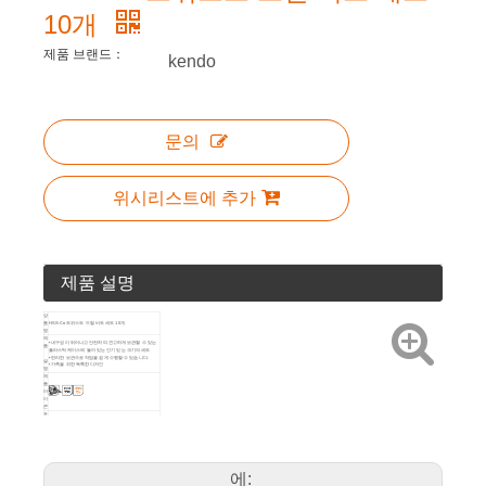
10개
제품 브랜드：
kendo
문의
위시리스트에 추가
제품 설명
상
품
HSS-Co 트위스트 드릴 비트 세트 10개
명
제
• 내구성이 뛰어나고 안전하며 견고하게 보관할 수 있는
품
플라스틱 케이스에 들어 있는 인기 있는 크기의 세트
• 편리한 보관으로 작업을 쉽게 수행할 수 있습니다.
설
• 가족을 위한 독특한 디자인
명
제
품
아
이
콘
포
장
플라스틱 상자
방
법
제
예술 번호
크기
품
세
에:
부
Ø1-2-3-4-5-6-7-8-9-
11603934
6
48
정
10mm