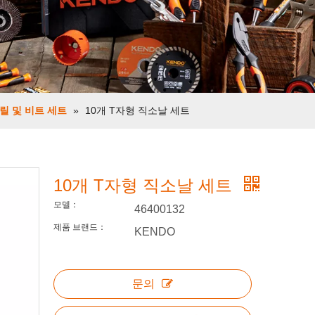
릴 및 비트 세트
»
10개 T자형 직소날 세트
10개 T자형 직소날 세트
모델：
46400132
제품 브랜드：
KENDO
문의