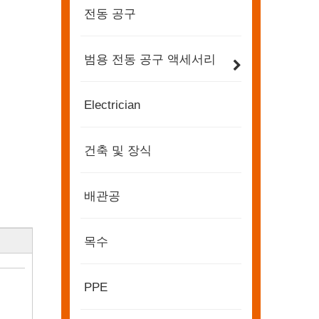
전동 공구
범용 전동 공구 액세서리
Electrician
건축 및 장식
배관공
목수
2022-11-21
BIG5 두바이 전시회 KENDO
PPE
파트너 및 친구 여러분, 여러분과 공유할 좋은 소식이 