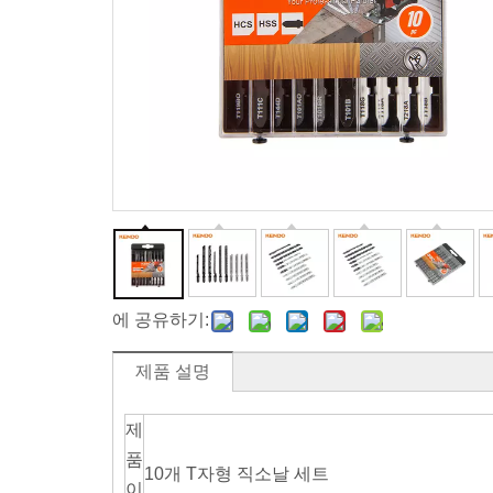
에 공유하기:
제품 설명
제
품
10개 T자형 직소날 세트
이