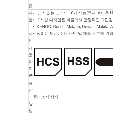
름
제
• 인기 있는 크기의 10개 세트(목재 절단용
품
• T자형 디자인은 퍼즐에서 안정적인 그립감
• KENDO, Bosch, Metabo, Dewalt, Mak
설
• 정리된 보관, 쉬운 운반 및 제품 보호를 
명
제
품
아
이
콘
포
장
플라스틱 상자
방
법