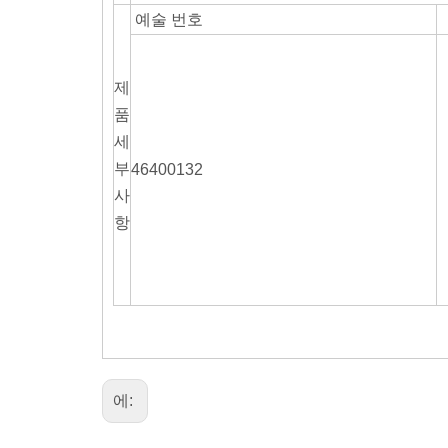
예술 번호
제
품
세
부
46400132
사
항
에: