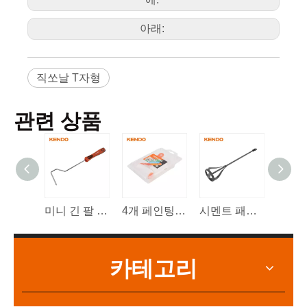
부
46003001
0.8mm /
30
240
사
32TPI - HSS -
항
MW, 금속용
기본
아래:
직쏘날 T자형
관련 상품
미니 긴 팔 강철 와이어 페인트 롤러 프레임
4개 페인팅 키트 3'/75mm
시멘트 패들 믹서 육각 생크
카테고리