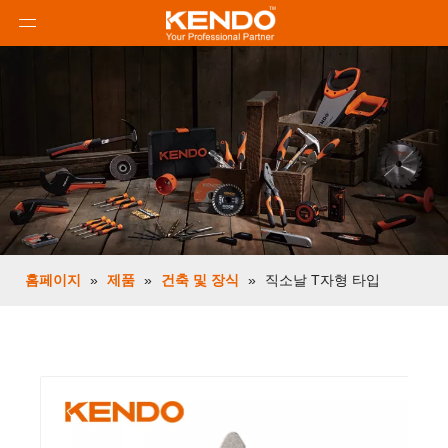
홈페이지
»
제품
»
건축 및 장식
»
직소날 T자형 타입