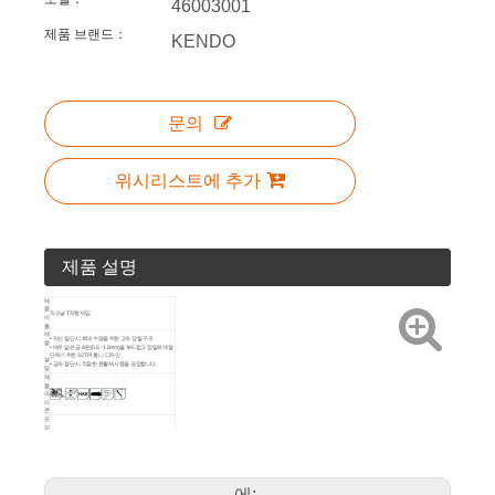
46003001
제품 브랜드：
KENDO
문의
위시리스트에 추가
제품 설명
제
품
직소날 T자형 타입
이
름
제
• 직선 절단 시 최대 수명을 위한 고속 강철 구조
품
• 매우 얇은 금속판(0.5 - 1.5mm)을 부드럽고 정밀하게 절
단하기 위한 32 TPI 톱니 디자인
설
• 금속 절단 시 적절한 윤활제 사용을 권장합니다.
명
제
품
아
이
콘
포
장
샌드위치
방
법
예술 번호
크기
제
T118G,
품
76mm / 3' -
세
에:
51mm / 2' -