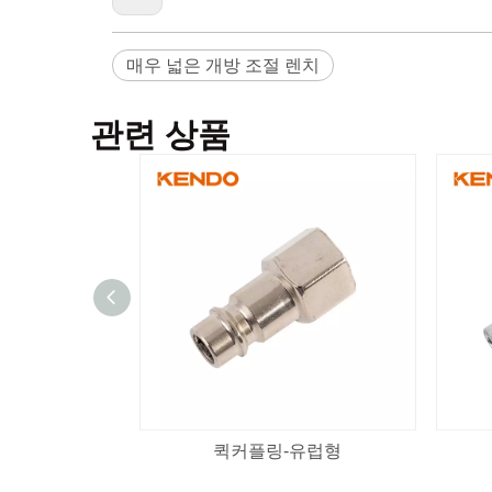
매우 넓은 개방 조절 렌치
관련 상품
퀵커플링-유럽형