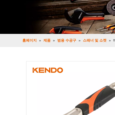
홈페이지
»
제품
»
범용 수공구
»
스패너 및 소켓
»