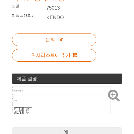
모델：
75013
제품 브랜드：
KENDO
문의
위시리스트에 추가
제품 설명
제
품
퀵커플링-유럽형
이
름
제
품
유럽형
설
명
제
품
아
이
콘
포
장
이중 물집
방
법
제
에:
품
예술 번호
크기