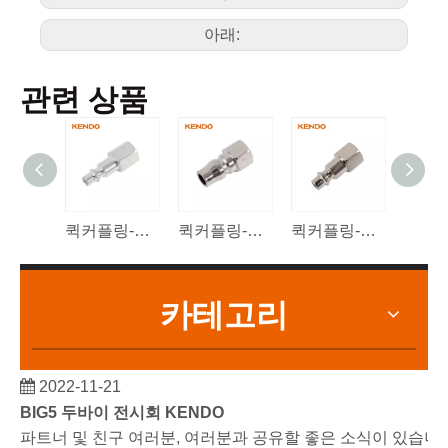
세
부
사
75013
/
50
100
항
아래:
관련 상품
퀵커플링-이스라엘형
퀵커플링-일본형
퀵커플링-미국형
에어 
카테고리
2022-11-21
BIG5 두바이 전시회 KENDO
파트너 및 친구 여러분, 여러분과 공유할 좋은 소식이 있습니다.