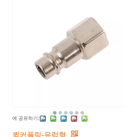
에 공유하기:
퀵커플링-유럽형