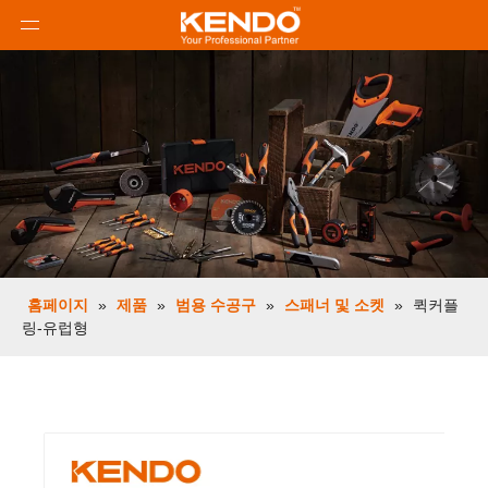
홈페이지
»
제품
»
범용 수공구
»
스패너 및 소켓
»
퀵커플
링-유럽형