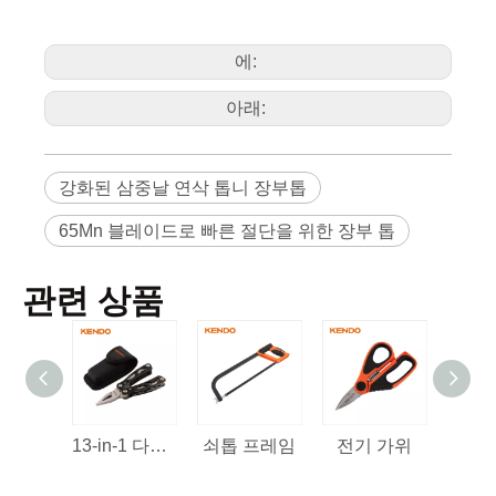
에:
아래:
강화된 삼중날 연삭 톱니 장부톱
65Mn 블레이드로 빠른 절단을 위한 장부 톱
관련 상품
13-in-1 다기능 도구
쇠톱 프레임
전기 가위
다목