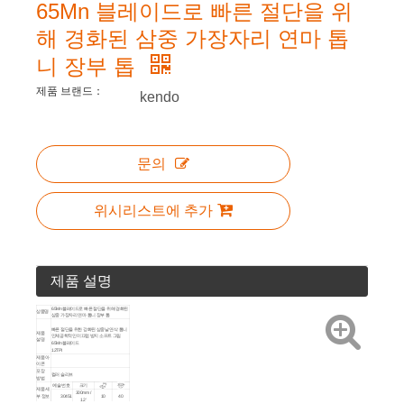
65Mn 블레이드로 빠른 절단을 위
해 경화된 삼중 가장자리 연마 톱
니 장부 톱
제품 브랜드：
kendo
문의
위시리스트에 추가
제품 설명
65Mn 블레이드로 빠른 절단을 위해 경화된
상품명
삼중 가장자리 연마 톱니 장부 톱
빠른 절단을 위한 강화된 삼중날 연삭 톱니
제품
인체공학적인 미끄럼 방지 소프트 그립
설명
65Mn 블레이드
12TPI
제품 아
이콘
포장
컬러 슬리브
방법
예술 번호
크기
제품 세
300mm /
부 정보
30451
10
40
12'