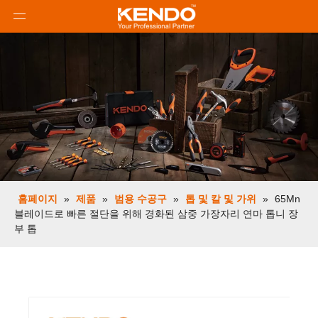
홈페이지
»
제품
»
범용 수공구
»
톱 및 칼 및 가위
»
65Mn
블레이드로 빠른 절단을 위해 경화된 삼중 가장자리 연마 톱니 장
부 톱