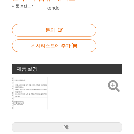
제품 브랜드：
kendo
문의
위시리스트에 추가
제품 설명
상
품
긴 유리 섬유 테이프
명
이중 소재 미끄럼 방지 그립이 있는 개방형 4암 프레임
제
디자인 케이스
품
클래스 Ⅲ 미터법 저울이 있는 양면 흰색 유리 섬유 측
정 블레이드
설
파손 없이 편리한 보관 및 운송을 위해 턱을 멀리 처리
명
하십시오.
제
품
아
이
콘
포
장
판지 상자 + 스티커
방
법
제
예술 번호
크기
품
에:
세
35166
30m × 13mm
0
24
부
정
35170
50m × 15mm
0
20
보