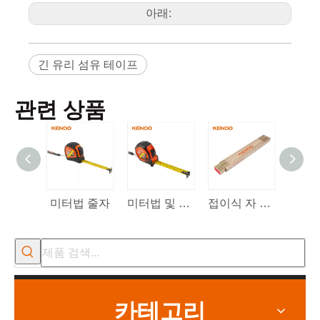
아래:
긴 유리 섬유 테이프
관련 상품
미터법 줄자
미터법 및 인치법 줄자
접이식 자 2m
다기
카테고리